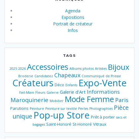
Agenda
Expositions
Portrait de créateur
Infos
TAGS
Accessoires
Bijoux
2025
2026
Albums photos
Artistes
Chapeaux
Broderie
Candidatez
Communiqué de Presse
Créateurs
Expo-Vente
Déco
Enfants
Informations
Galerie d'Art
Fait-Main
Fleurs
Galerie
Mode Femme
Maroquinerie
Paris
Mobilier
Pièce
Parutions
Peinture
Peinture sur textile
Perles
Photographies
Pop-up Store
unique
Prêt à porter
sacs et
Saint-Honoré
St-Honoré
Vitraux
bagages