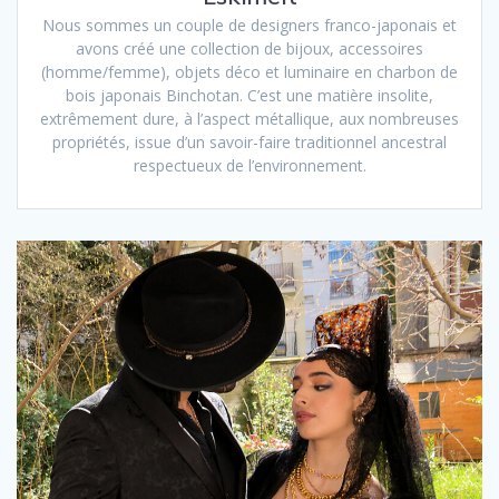
Nous sommes un couple de designers franco-japonais et
avons créé une collection de bijoux, accessoires
(homme/femme), objets déco et luminaire en charbon de
bois japonais Binchotan. C’est une matière insolite,
extrêmement dure, à l’aspect métallique, aux nombreuses
propriétés, issue d’un savoir-faire traditionnel ancestral
respectueux de l’environnement.