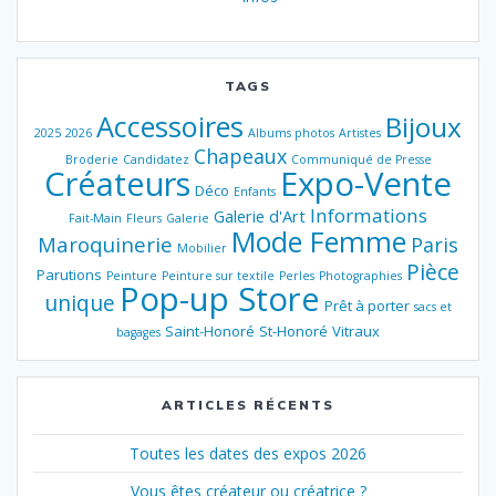
TAGS
Accessoires
Bijoux
2025
2026
Albums photos
Artistes
Chapeaux
Broderie
Candidatez
Communiqué de Presse
Créateurs
Expo-Vente
Déco
Enfants
Informations
Galerie d'Art
Fait-Main
Fleurs
Galerie
Mode Femme
Maroquinerie
Paris
Mobilier
Pièce
Parutions
Peinture
Peinture sur textile
Perles
Photographies
Pop-up Store
unique
Prêt à porter
sacs et
Saint-Honoré
St-Honoré
Vitraux
bagages
ARTICLES RÉCENTS
Toutes les dates des expos 2026
Vous êtes créateur ou créatrice ?