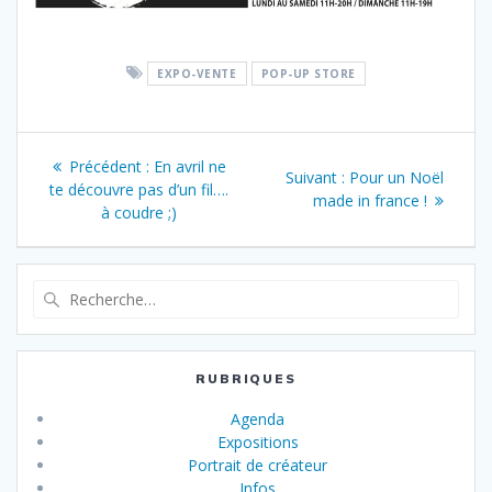
EXPO-VENTE
POP-UP STORE
Navigation
Article
Précédent :
En avril ne
Article
Suivant :
Pour un Noël
de
précédent
te découvre pas d’un fil….
suivant
made in france !
:
à coudre ;)
:
l’article
Recherche
pour
:
RUBRIQUES
Agenda
Expositions
Portrait de créateur
Infos