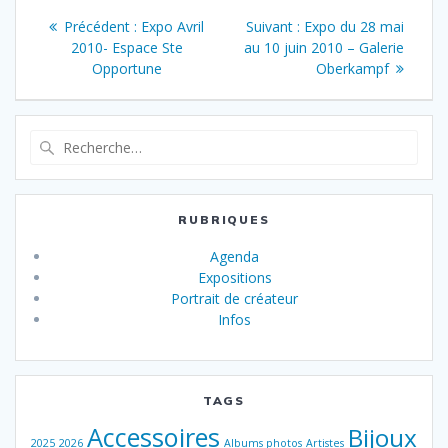
Navigation
Article
Article
Précédent :
Expo Avril
Suivant :
Expo du 28 mai
de
précédent
suivant
2010- Espace Ste
au 10 juin 2010 – Galerie
:
:
Opportune
Oberkampf
l’article
Recherche
pour
:
RUBRIQUES
Agenda
Expositions
Portrait de créateur
Infos
TAGS
Accessoires
Bijoux
2025
2026
Albums photos
Artistes