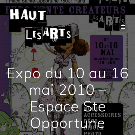
Passer
au
contenu
Expo du 10 au 16
mai 2010 –
Espace Ste
Opportune