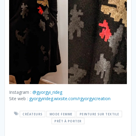
Instagram :
@gyorgyi_rideg
Site web :
gyorgyirideg.wixsite.com/rgyorgyicreation
CRÉATEURS
MODE FEMME
PEINTURE SUR TEXTILE
PRÊT À PORTER