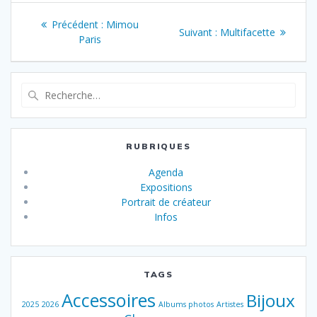
Navigation
Article
Précédent :
Mimou
Article
Suivant :
Multifacette
de
précédent
Paris
suivant
:
:
l’article
Recherche
pour
:
RUBRIQUES
Agenda
Expositions
Portrait de créateur
Infos
TAGS
Accessoires
Bijoux
2025
2026
Albums photos
Artistes