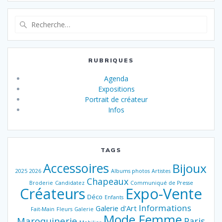
Recherche
pour
:
RUBRIQUES
Agenda
Expositions
Portrait de créateur
Infos
TAGS
Accessoires
Bijoux
2025
2026
Albums photos
Artistes
Chapeaux
Broderie
Candidatez
Communiqué de Presse
Créateurs
Expo-Vente
Déco
Enfants
Informations
Galerie d'Art
Fait-Main
Fleurs
Galerie
Mode Femme
Maroquinerie
Paris